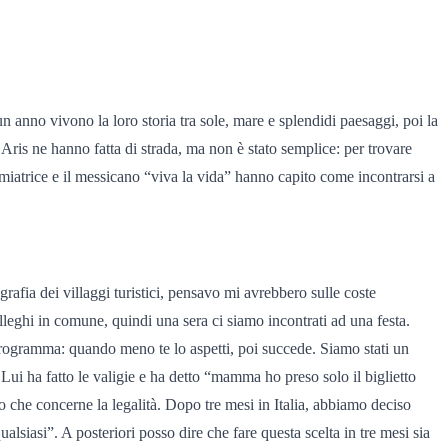
 anno vivono la loro storia tra sole, mare e splendidi paesaggi, poi la
e Aris ne hanno fatta di strada, ma non è stato semplice: per trovare
rmiatrice e il messicano “viva la vida” hanno capito come incontrarsi a
afia dei villaggi turistici, pensavo mi avrebbero sulle coste
olleghi in comune, quindi una sera ci siamo incontrati ad una festa.
 programma: quando meno te lo aspetti, poi succede. Siamo stati un
Lui ha fatto le valigie e ha detto “mamma ho preso solo il biglietto
llo che concerne la legalità. Dopo tre mesi in Italia, abbiamo deciso
lsiasi”. A posteriori posso dire che fare questa scelta in tre mesi sia