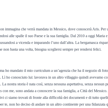
 non immagina che verrà mandata in Messico, dove conoscerà Aris. Per un
iandosi alle spalle il suo Paese e la sua famiglia. Dal 2010 a oggi Maria 
 smussandosi a vicenda e imparando l’uno dall’altra. La bergamasca rispa
he non basta una volta, bisogna scegliersi sempre per rendersi felici.
ma ho mandato il mio curriculum a un’agenzia che ha il negozio di fotogr
o”. Lì ho conosciuto lui: lavorava in un altro villaggio quindi avevamo c
i. La nostra storia è nata così, senza nessuna aspettativa, senza nessun
is con me, sono andata a conoscere la sua famiglia, a Città del Messico. 
vi ci siamo trovati di fronte alla difficoltà dei documenti e di tutto que
r te, non ho deciso di andare in un altro continente per una fidanzata qua