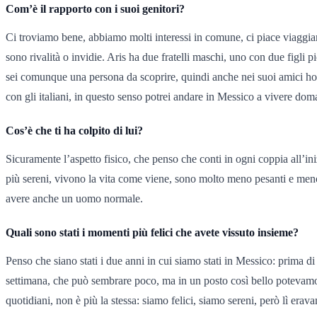
Com’è il rapporto con i suoi genitori?
Ci troviamo bene, abbiamo molti interessi in comune, ci piace viaggiare
sono rivalità o invidie. Aris ha due fratelli maschi, uno con due figli 
sei comunque una persona da scoprire, quindi anche nei suoi amici h
con gli italiani, in questo senso potrei andare in Messico a vivere domani
Cos’è che ti ha colpito di lui?
Sicuramente l’aspetto fisico, che penso che conti in ogni coppia all’iniz
più sereni, vivono la vita come viene, sono molto meno pesanti e meno l
avere anche un uomo normale.
Quali sono stati i momenti più felici che avete vissuto insieme?
Penso che siano stati i due anni in cui siamo stati in Messico: prima d
settimana, che può sembrare poco, ma in un posto così bello potevamo 
quotidiani, non è più la stessa: siamo felici, siamo sereni, però lì era