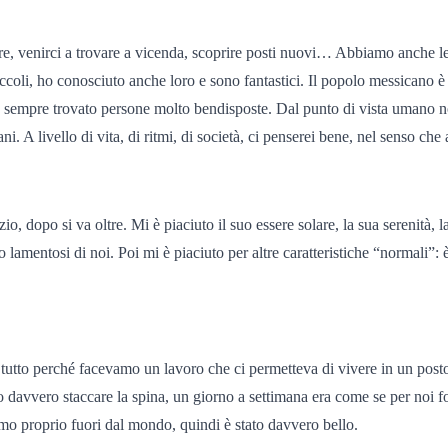
, venirci a trovare a vicenda, scoprire posti nuovi… Abbiamo anche le ste
piccoli, ho conosciuto anche loro e sono fantastici. Il popolo messicano è 
o sempre trovato persone molto bendisposte. Dal punto di vista umano n
. A livello di vita, di ritmi, di società, ci penserei bene, nel senso che a
io, dopo si va oltre. Mi è piaciuto il suo essere solare, la sua serenità, 
amentosi di noi. Poi mi è piaciuto per altre caratteristiche “normali”: 
i tutto perché facevamo un lavoro che ci permetteva di vivere in un post
davvero staccare la spina, un giorno a settimana era come se per noi fos
vamo proprio fuori dal mondo, quindi è stato davvero bello.