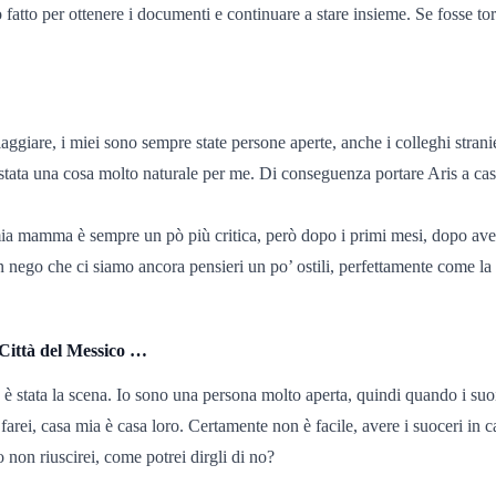
tto per ottenere i documenti e continuare a stare insieme. Se fosse to
aggiare, i miei sono sempre state persone aperte, anche i colleghi strani
 stata una cosa molto naturale per me. Di conseguenza portare Aris a c
ia mamma è sempre un pò più critica, però dopo i primi mesi, dopo averl
n nego che ci siamo ancora pensieri un po’ ostili, perfettamente come l
a Città del Messico …
sto è stata la scena. Io sono una persona molto aperta, quindi quando i s
 farei, casa mia è casa loro. Certamente non è facile, avere i suoceri in 
non riuscirei, come potrei dirgli di no?