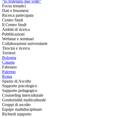
“Io festeggio due volte”
Focus tematici
Dati e fenomeni
Ricerca partecipata
Centro Studi
Il Centro Studi
Ambiti di ricerca
Pubblicazioni
Webinar e seminari
Collaborazioni universitarie
Tirocini e ricerca
Territori
Bologna
Catania
Fabriano
Palermo
Roma
Spazio di Ascolto
Supporto psicologico
Supporto pedagogico
Counseling interculturale
Genitorialità multiculturale
Gruppi di ascolto
Equipe multidisciplinare
Richiedi supporto