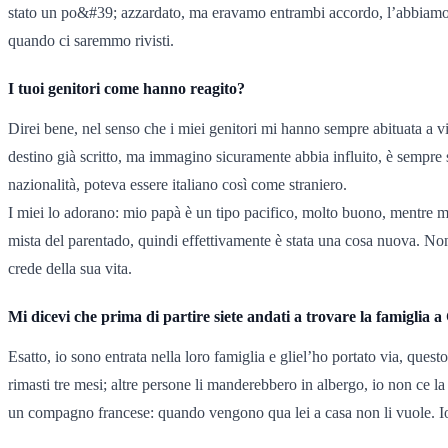
stato un po&#39; azzardato, ma eravamo entrambi accordo, l’abbiamo fa
quando ci saremmo rivisti.
I tuoi genitori come hanno reagito?
Direi bene, nel senso che i miei genitori mi hanno sempre abituata a vi
destino già scritto, ma immagino sicuramente abbia influito, è sempre
nazionalità, poteva essere italiano così come straniero.
I miei lo adorano: mio papà è un tipo pacifico, molto buono, mentre m
mista del parentado, quindi effettivamente è stata una cosa nuova. No
crede della sua vita.
Mi dicevi che prima di partire siete andati a trovare la famiglia 
Esatto, io sono entrata nella loro famiglia e gliel’ho portato via, que
rimasti tre mesi; altre persone li manderebbero in albergo, io non ce la
un compagno francese: quando vengono qua lei a casa non li vuole. Io 