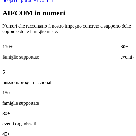
Scopri di più su Aifcom →
AIFCOM in numeri
Numeri che raccontano il nostro impegno concreto a supporto delle
coppie e delle famiglie miste.
150+
80+
amiglie supportate
eventi org
5
missioni/progetti nazionali
150+
famiglie supportate
80+
eventi organizzati
45+