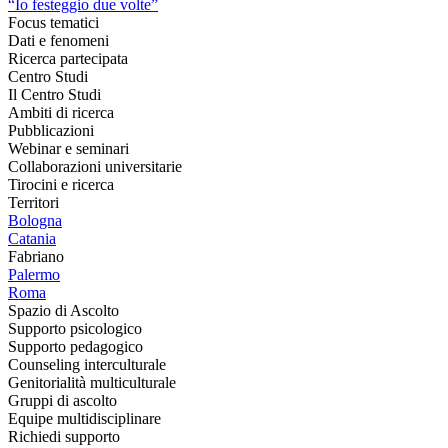
“Io festeggio due volte”
Focus tematici
Dati e fenomeni
Ricerca partecipata
Centro Studi
Il Centro Studi
Ambiti di ricerca
Pubblicazioni
Webinar e seminari
Collaborazioni universitarie
Tirocini e ricerca
Territori
Bologna
Catania
Fabriano
Palermo
Roma
Spazio di Ascolto
Supporto psicologico
Supporto pedagogico
Counseling interculturale
Genitorialità multiculturale
Gruppi di ascolto
Equipe multidisciplinare
Richiedi supporto