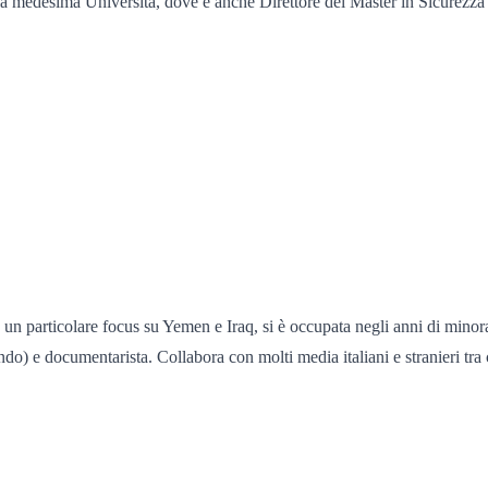
la medesima Università, dove è anche Direttore del Master in Sicurezza 
on un particolare focus su Yemen e Iraq, si è occupata negli anni di minor
do) e documentarista. Collabora con molti media italiani e stranieri t