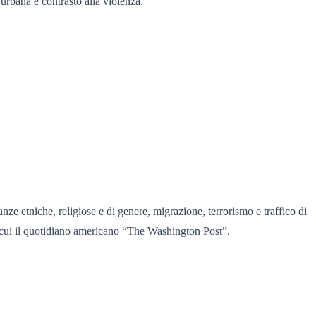
urbana e contrasto alla violenza.
anze etniche, religiose e di genere, migrazione, terrorismo e traffico di
ra cui il quotidiano americano “The Washington Post”.