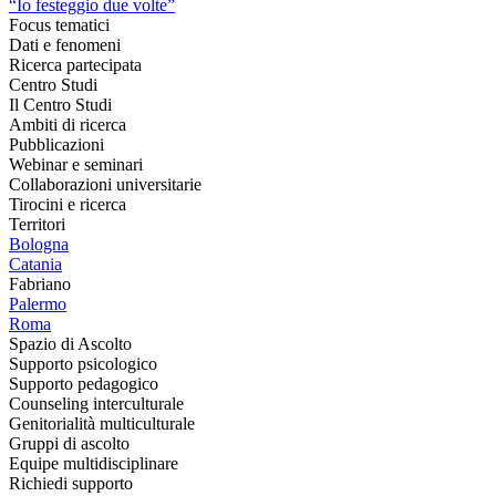
“Io festeggio due volte”
Focus tematici
Dati e fenomeni
Ricerca partecipata
Centro Studi
Il Centro Studi
Ambiti di ricerca
Pubblicazioni
Webinar e seminari
Collaborazioni universitarie
Tirocini e ricerca
Territori
Bologna
Catania
Fabriano
Palermo
Roma
Spazio di Ascolto
Supporto psicologico
Supporto pedagogico
Counseling interculturale
Genitorialità multiculturale
Gruppi di ascolto
Equipe multidisciplinare
Richiedi supporto