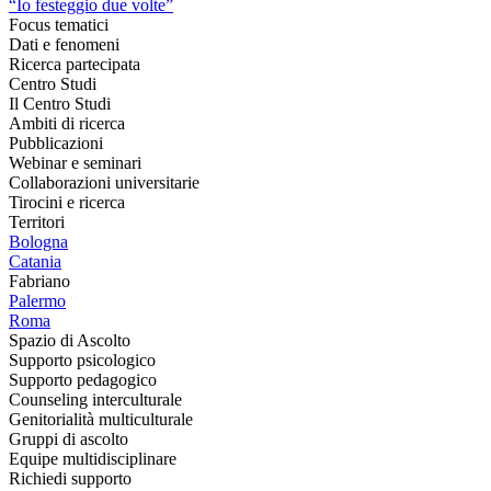
“Io festeggio due volte”
Focus tematici
Dati e fenomeni
Ricerca partecipata
Centro Studi
Il Centro Studi
Ambiti di ricerca
Pubblicazioni
Webinar e seminari
Collaborazioni universitarie
Tirocini e ricerca
Territori
Bologna
Catania
Fabriano
Palermo
Roma
Spazio di Ascolto
Supporto psicologico
Supporto pedagogico
Counseling interculturale
Genitorialità multiculturale
Gruppi di ascolto
Equipe multidisciplinare
Richiedi supporto