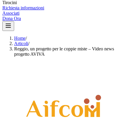
Tirocini
Richiesta informazioni
Associati
Dona Ora
Home
/
Articoli
/
Reggio, un progetto per le coppie miste – Video news
progetto AVIVA