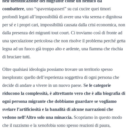
nell’identificazione del migrante come un nemico da
combattere
, uno “spaventapasseri” su cui cucire quei timori
profondi legati all’impossibilità di avere una vita serena e dignitosa
per sé e i propri cari, impossibilità causata dalla crisi economica, non
dalla presenza dei migranti tout court. Ci troviamo così di fronte ad
una speculazione pericolosa che non risolve il problema perché getta
legna ad un fuoco già troppo alto e ardente, una fiamma che rischia
di bruciare tutti.
Oltre qualsiasi ideologia possiamo trovare un territorio spesso
inesplorato: quello dell’esperienza soggettiva di ogni persona che
decide di andare a vivere in un nuovo paese.
Se le categorie
riducono la complessità, è altrettanto vero che è alla biografia di
ogni persona migrante che dobbiamo guardare se vogliamo
svelare l’artificiosità e la banalità di alcune narrazioni che
vedono nell’Altro solo una minaccia.
Scopriamo in questo modo
che il razzismo e la xenofobia sono spesso reazioni di paura,