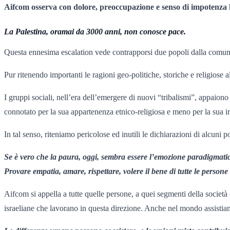
Aifcom osserva con dolore, preoccupazione e senso di impotenza 
La Palestina, oramai da 3000 anni, non conosce pace.
Questa ennesima escalation vede contrapporsi due popoli dalla comune o
Pur ritenendo importanti le ragioni geo-politiche, storiche e religiose al
I gruppi sociali, nell’era dell’emergere di nuovi “tribalismi”, appaio
connotato per la sua appartenenza etnico-religiosa e meno per la sua irr
In tal senso, riteniamo pericolose ed inutili le dichiarazioni di alcuni po
Se è vero che la paura, oggi, sembra essere l’emozione paradigmatica
Provare empatia, amare, rispettare, volere il bene di tutte le perso
Aifcom si appella a tutte quelle persone, a quei segmenti della società c
israeliane che lavorano in questa direzione. Anche nel mondo assistia