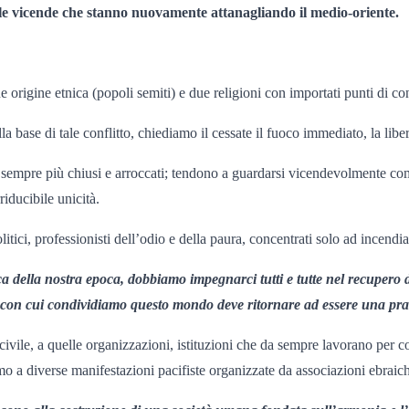
le vicende che stanno nuovamente attanagliando il medio-oriente.
rigine etnica (popoli semiti) e due religioni con importati punti di con
la base di tale conflitto, chiediamo il cessate il fuoco immediato, la liber
no sempre più chiusi e arroccati; tendono a guardarsi vicendevolmente c
iducibile unicità.
litici, professionisti dell’odio e della paura, concentrati solo ad incendia
 della nostra epoca, dobbiamo impegnarci tutti e tutte nel recupero d
ne con cui condividiamo questo mondo deve ritornare ad essere una prat
ivile, a quelle organizzazioni, istituzioni che da sempre lavorano per cost
mo a diverse manifestazioni pacifiste organizzate da associazioni ebrai