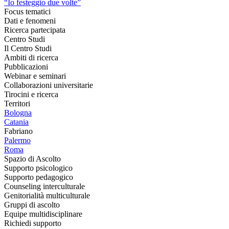
“Io festeggio due volte”
Focus tematici
Dati e fenomeni
Ricerca partecipata
Centro Studi
Il Centro Studi
Ambiti di ricerca
Pubblicazioni
Webinar e seminari
Collaborazioni universitarie
Tirocini e ricerca
Territori
Bologna
Catania
Fabriano
Palermo
Roma
Spazio di Ascolto
Supporto psicologico
Supporto pedagogico
Counseling interculturale
Genitorialità multiculturale
Gruppi di ascolto
Equipe multidisciplinare
Richiedi supporto