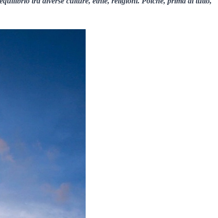
librio tra diverse culture, etnie, religioni. Poiché, prima di tutto,