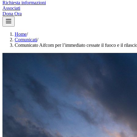
Richiesta informazioni
Associati
Dona Ora
Home
/
Comunicati
/
Comunicato Aifcom per l’immediato cessate il fuoco e il rilascio