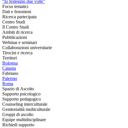
“Io festeggio due volte”
Focus tematici
Dati e fenomeni
Ricerca partecipata
Centro Studi
Il Centro Studi
Ambiti di ricerca
Pubblicazioni
Webinar e seminari
Collaborazioni universitarie
Tirocini e ricerca
Territori
Bologna
Catania
Fabriano
Palermo
Roma
Spazio di Ascolto
Supporto psicologico
Supporto pedagogico
Counseling interculturale
Genitorialità multiculturale
Gruppi di ascolto
Equipe multidisciplinare
Richiedi supporto