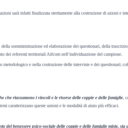
zioni sarà infatti finalizzata strettamente alla costruzione di azioni e in
ella somministrazione ed elaborazione dei questionari, della trascrizione
to dei referenti territoriali Aifcom nell’individuazione del campione.
etodologico e nella costruzione delle interviste e dei questionari; collab
he che riassumono i vincoli e le risorse delle coppie e delle famiglie
, c
blemi caratterizzano queste unioni e le modalità di aiuto più efficaci.
del benessere psico-sociale delle coppie e delle famiglie miste, sia al l