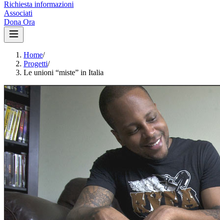
Richiesta informazioni
Associati
Dona Ora
Home
/
Progetti
/
Le unioni “miste” in Italia