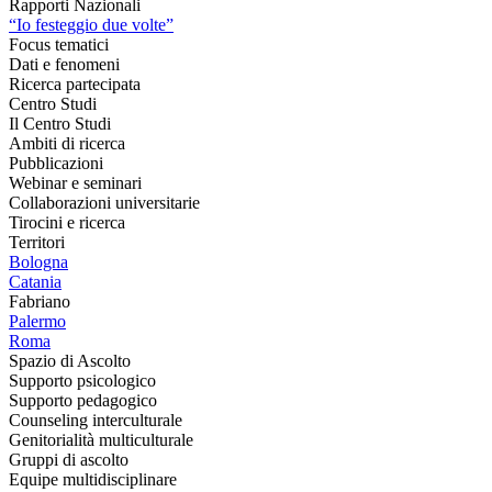
Rapporti Nazionali
“Io festeggio due volte”
Focus tematici
Dati e fenomeni
Ricerca partecipata
Centro Studi
Il Centro Studi
Ambiti di ricerca
Pubblicazioni
Webinar e seminari
Collaborazioni universitarie
Tirocini e ricerca
Territori
Bologna
Catania
Fabriano
Palermo
Roma
Spazio di Ascolto
Supporto psicologico
Supporto pedagogico
Counseling interculturale
Genitorialità multiculturale
Gruppi di ascolto
Equipe multidisciplinare