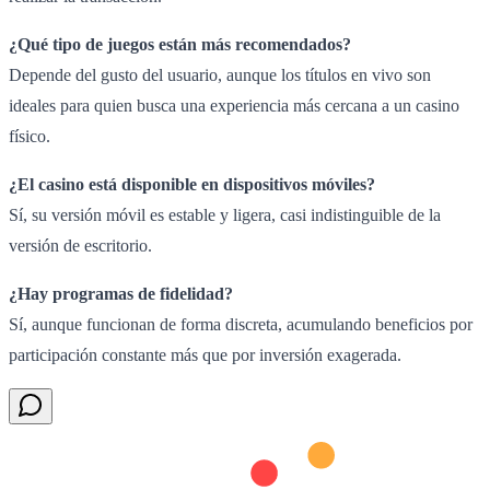
¿Qué tipo de juegos están más recomendados?
Depende del gusto del usuario, aunque los títulos en vivo son
ideales para quien busca una experiencia más cercana a un casino
físico.
¿El casino está disponible en dispositivos móviles?
Sí, su versión móvil es estable y ligera, casi indistinguible de la
versión de escritorio.
¿Hay programas de fidelidad?
Sí, aunque funcionan de forma discreta, acumulando beneficios por
participación constante más que por inversión exagerada.