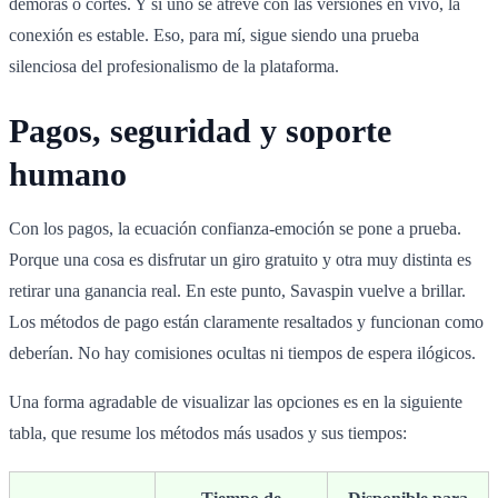
demoras o cortes. Y si uno se atreve con las versiones en vivo, la
conexión es estable. Eso, para mí, sigue siendo una prueba
silenciosa del profesionalismo de la plataforma.
Pagos, seguridad y soporte
humano
Con los pagos, la ecuación confianza-emoción se pone a prueba.
Porque una cosa es disfrutar un giro gratuito y otra muy distinta es
retirar una ganancia real. En este punto, Savaspin vuelve a brillar.
Los métodos de pago están claramente resaltados y funcionan como
deberían. No hay comisiones ocultas ni tiempos de espera ilógicos.
Una forma agradable de visualizar las opciones es en la siguiente
tabla, que resume los métodos más usados y sus tiempos: