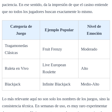
paciencia. En ese sentido, da la impresión de que el casino entiende
que no todos los jugadores buscan exactamente lo mismo.
Categoría de
Nivel de
Ejemplo Popular
Juego
Emoción
Tragamonedas
Fruit Frenzy
Moderado
Clásicas
Live European
Ruleta en Vivo
Alto
Roulette
Blackjack
Infinite Blackjack
Medio-Alto
Lo más relevante aquí no son solo los nombres de los juegos, sino la
consistencia técnica. En semanas de uso, es muy raro experimentar