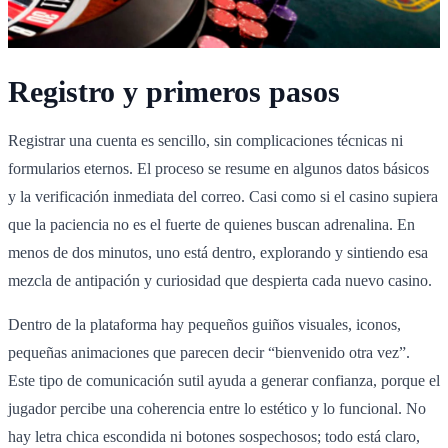
Registro y primeros pasos
Registrar una cuenta es sencillo, sin complicaciones técnicas ni
formularios eternos. El proceso se resume en algunos datos básicos
y la verificación inmediata del correo. Casi como si el casino supiera
que la paciencia no es el fuerte de quienes buscan adrenalina. En
menos de dos minutos, uno está dentro, explorando y sintiendo esa
mezcla de antipación y curiosidad que despierta cada nuevo casino.
Dentro de la plataforma hay pequeños guiños visuales, iconos,
pequeñas animaciones que parecen decir “bienvenido otra vez”.
Este tipo de comunicación sutil ayuda a generar confianza, porque el
jugador percibe una coherencia entre lo estético y lo funcional. No
hay letra chica escondida ni botones sospechosos; todo está claro,