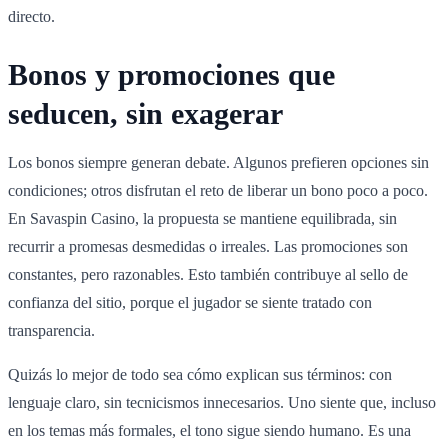
directo.
Bonos y promociones que
seducen, sin exagerar
Los bonos siempre generan debate. Algunos prefieren opciones sin
condiciones; otros disfrutan el reto de liberar un bono poco a poco.
En Savaspin Casino, la propuesta se mantiene equilibrada, sin
recurrir a promesas desmedidas o irreales. Las promociones son
constantes, pero razonables. Esto también contribuye al sello de
confianza del sitio, porque el jugador se siente tratado con
transparencia.
Quizás lo mejor de todo sea cómo explican sus términos: con
lenguaje claro, sin tecnicismos innecesarios. Uno siente que, incluso
en los temas más formales, el tono sigue siendo humano. Es una