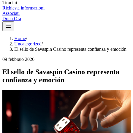
Tirocini
Richiesta informazioni
Associati
Dona Ora
Home
/
Uncategorized
/
El sello de Savaspin Casino representa confianza y emoción
09 febbraio 2026
El sello de Savaspin Casino representa
confianza y emoción