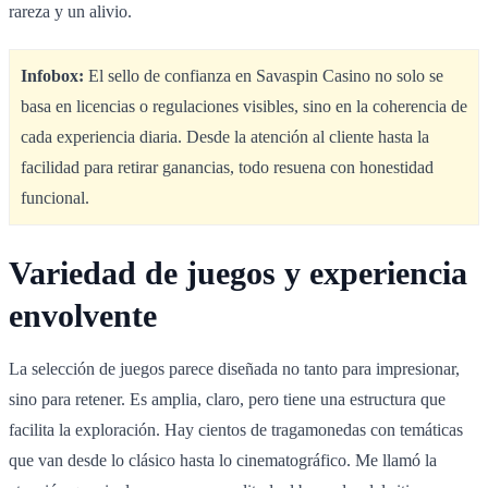
rareza y un alivio.
Infobox:
El sello de confianza en Savaspin Casino no solo se
basa en licencias o regulaciones visibles, sino en la coherencia de
cada experiencia diaria. Desde la atención al cliente hasta la
facilidad para retirar ganancias, todo resuena con honestidad
funcional.
Variedad de juegos y experiencia
envolvente
La selección de juegos parece diseñada no tanto para impresionar,
sino para retener. Es amplia, claro, pero tiene una estructura que
facilita la exploración. Hay cientos de tragamonedas con temáticas
que van desde lo clásico hasta lo cinematográfico. Me llamó la