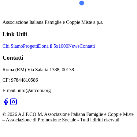
Associazione Italiana Famiglie e Coppie Miste a.p.s.
Link Utili
Chi Siamo
Progetti
Dona il 5x1000
News
Contatti
Contatti
Roma (RM) Via Salaria 1388, 00138
CF: 97844810586
E-mail: info@aifcom.org
© 2026 A.I.F.CO.M. Associazione Italiana Famiglie e Coppie Miste
– Associazione di Promozione Sociale - Tutti i diritti riservati