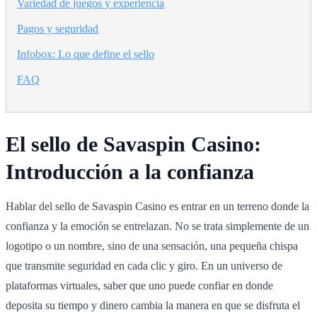
Variedad de juegos y experiencia
Pagos y seguridad
Infobox: Lo que define el sello
FAQ
El sello de Savaspin Casino:
Introducción a la confianza
Hablar del sello de Savaspin Casino es entrar en un terreno donde la
confianza y la emoción se entrelazan. No se trata simplemente de un
logotipo o un nombre, sino de una sensación, una pequeña chispa
que transmite seguridad en cada clic y giro. En un universo de
plataformas virtuales, saber que uno puede confiar en donde
deposita su tiempo y dinero cambia la manera en que se disfruta el