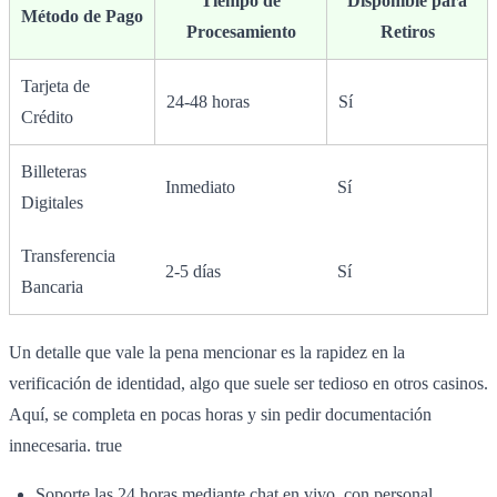
Tiempo de
Disponible para
Método de Pago
Procesamiento
Retiros
Tarjeta de
24-48 horas
Sí
Crédito
Billeteras
Inmediato
Sí
Digitales
Transferencia
2-5 días
Sí
Bancaria
Un detalle que vale la pena mencionar es la rapidez en la
verificación de identidad, algo que suele ser tedioso en otros casinos.
Aquí, se completa en pocas horas y sin pedir documentación
innecesaria.
true
Soporte las 24 horas mediante chat en vivo, con personal