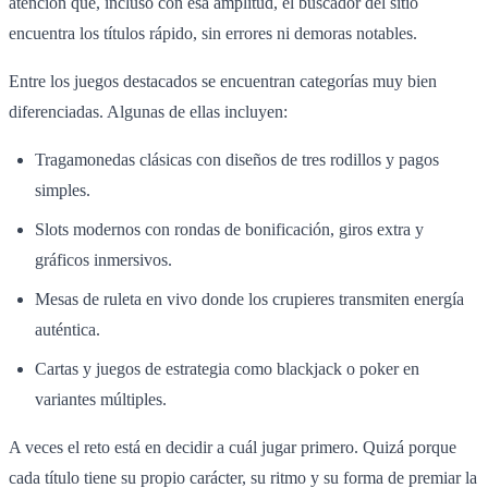
atención que, incluso con esa amplitud, el buscador del sitio
encuentra los títulos rápido, sin errores ni demoras notables.
Entre los juegos destacados se encuentran categorías muy bien
diferenciadas. Algunas de ellas incluyen:
Tragamonedas clásicas con diseños de tres rodillos y pagos
simples.
Slots modernos con rondas de bonificación, giros extra y
gráficos inmersivos.
Mesas de ruleta en vivo donde los crupieres transmiten energía
auténtica.
Cartas y juegos de estrategia como blackjack o poker en
variantes múltiples.
A veces el reto está en decidir a cuál jugar primero. Quizá porque
cada título tiene su propio carácter, su ritmo y su forma de premiar la