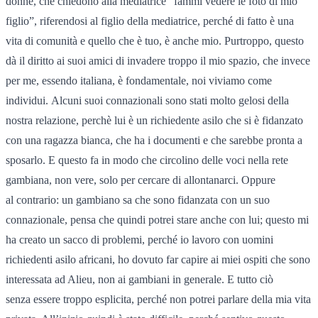
donne, che chiedono alla mediatrice “fammi vedere le foto di mio
figlio”, riferendosi al figlio della mediatrice, perché di fatto è una
vita di comunità e quello che è tuo, è anche mio. Purtroppo, questo
dà il diritto ai suoi amici di invadere troppo il mio spazio, che invece
per me, essendo italiana, è fondamentale, noi viviamo come
individui. Alcuni suoi connazionali sono stati molto gelosi della
nostra relazione, perchè lui è un richiedente asilo che si è fidanzato
con una ragazza bianca, che ha i documenti e che sarebbe pronta a
sposarlo. E questo fa in modo che circolino delle voci nella rete
gambiana, non vere, solo per cercare di allontanarci. Oppure
al contrario: un gambiano sa che sono fidanzata con un suo
connazionale, pensa che quindi potrei stare anche con lui; questo mi
ha creato un sacco di problemi, perché io lavoro con uomini
richiedenti asilo africani, ho dovuto far capire ai miei ospiti che sono
interessata ad Alieu, non ai gambiani in generale. E tutto ciò
senza essere troppo esplicita, perché non potrei parlare della mia vita