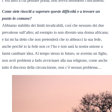
c’era altro a cui pensare prima, non aveva nemmeno i documenti.
Come siete riusciti a superare queste difficoltà e a trovare un
punto in comune?
Abbiamo stabilito dei limiti invalicabili, così che nessuno dei due
prevalesse sull’altro; ad esempio io non divento una donna africana;
e lui mi ha detto che non pretenderà che io abbracci la sua fede,
anche perché io la fede non ce l’ho e non sarà la nostra unione a
farmi cambiare idea. Al tempo stesso in futuro, se avremo un figlio,
non avrò problemi a farlo avvicinare alla sua religione, come anche
tutto il discorso della circoncisione, non c’è nessun problema…