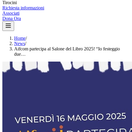
Tirocini
Richiesta informazioni
Associati
Dona Ora
Home
/
News
/
Aifcom partecipa al Salone del Libro 2025! “Io festeggio
due…