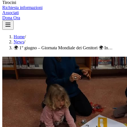
Tirocini
Richiesta informazioni
Associati
Dona Ora
Home
/
News
/
🌍 1° giugno – Giornata Mondiale dei Genitori 🌍 In…